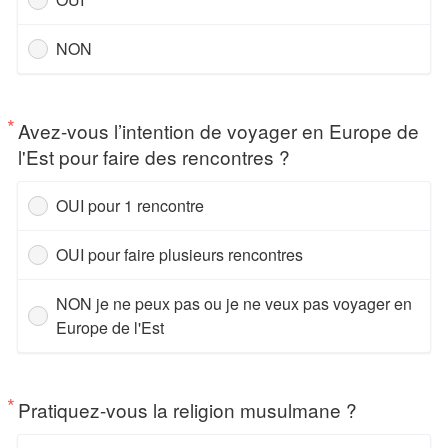
NON
Avez-vous l’intention de voyager en Europe de
l'Est pour faire des rencontres ?
OUI pour 1 rencontre
OUI pour faire plusieurs rencontres
NON je ne peux pas ou je ne veux pas voyager en
Europe de l'Est
Pratiquez-vous la religion musulmane ?