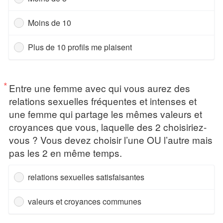
Moins de 10
Plus de 10 profils me plaisent
Entre une femme avec qui vous aurez des
relations sexuelles fréquentes et intenses et
une femme qui partage les mêmes valeurs et
croyances que vous, laquelle des 2 choisiriez-
vous ? Vous devez choisir l’une OU l’autre mais
pas les 2 en même temps.
relations sexuelles satisfaisantes
valeurs et croyances communes