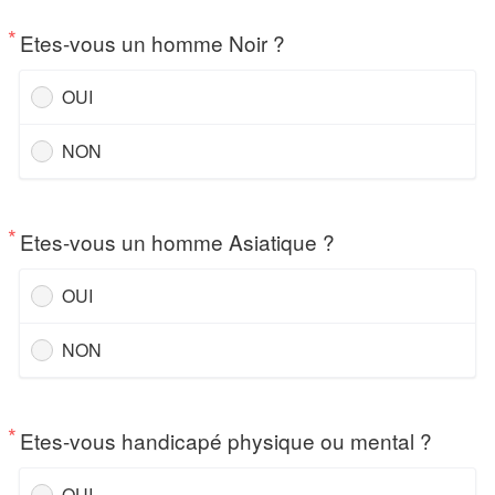
Etes-vous un homme Noir ?
OUI
NON
Etes-vous un homme Asiatique ?
OUI
NON
Etes-vous handicapé physique ou mental ?
OUI