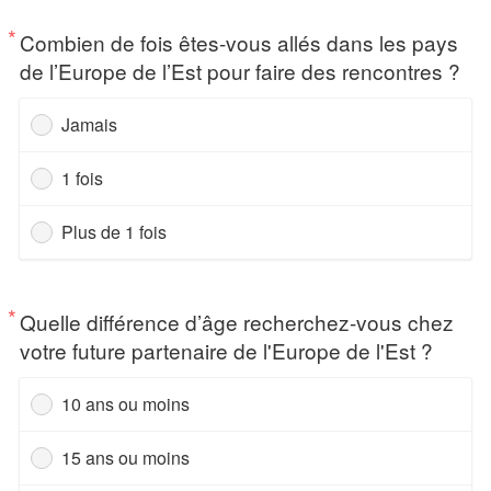
Combien de fois êtes-vous allés dans les pays
de l’Europe de l’Est pour faire des rencontres ?
Jamais
1 fois
Plus de 1 fois
Quelle différence d’âge recherchez-vous chez
votre future partenaire de l'Europe de l'Est ?
10 ans ou moins
15 ans ou moins